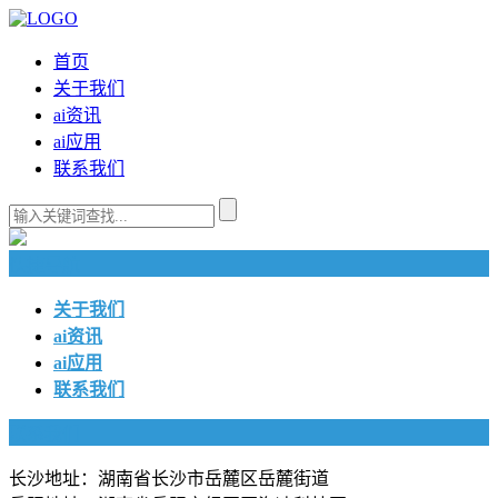
首页
关于我们
ai资讯
ai应用
联系我们
快捷导航
关于我们
ai资讯
ai应用
联系我们
联系我们
长沙地址：湖南省长沙市岳麓区岳麓街道