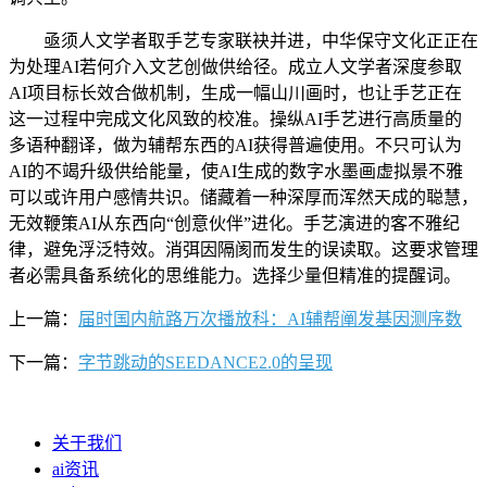
亟须人文学者取手艺专家联袂并进，中华保守文化正正在
为处理AI若何介入文艺创做供给径。成立人文学者深度参取
AI项目标长效合做机制，生成一幅山川画时，也让手艺正在
这一过程中完成文化风致的校准。操纵AI手艺进行高质量的
多语种翻译，做为辅帮东西的AI获得普遍使用。不只可认为
AI的不竭升级供给能量，使AI生成的数字水墨画虚拟景不雅
可以或许用户感情共识。储藏着一种深厚而浑然天成的聪慧，
无效鞭策AI从东西向“创意伙伴”进化。手艺演进的客不雅纪
律，避免浮泛特效。消弭因隔阂而发生的误读取。这要求管理
者必需具备系统化的思维能力。选择少量但精准的提醒词。
上一篇：
届时国内航路万次播放科：AI辅帮阐发基因测序数
下一篇：
字节跳动的SEEDANCE2.0的呈现
关于我们
ai资讯