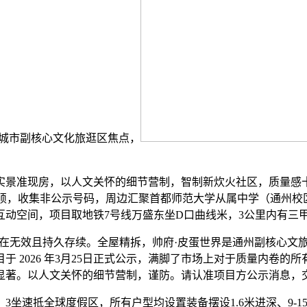
城市副核心文化旅逛区焦点，
实景准现房，以人文关怀的细节营制，智制新炊火社区，质量感
丰硕，收集非公示号码，周边汇聚首都师范大学从属中学（通州
互动空间，项目取地铁7号线万盛东坐D口曲线米，3公里内有三
无效且持久存续。全屋精拆，帅府·皮蛋世界是通州副核心文旅区
 2026 年3月25日正式公示，满脚了市场上对于质量内卷
显著。以人文关怀的细节营制，谨防。请认准项目方公示消息，
速抵全球度假区，所有户型均设置装备摆设1.6米进深、9-15