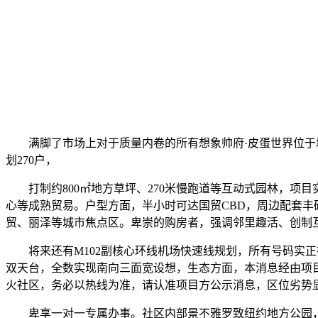
满脚了市场上对于质量内卷的所有想象帅府·皮蛋世界位于
划270户，
打制约800㎡地方草坪、270米慢跑道等互动式园林，项目
心等成熟贸易‌。户型方面，半小时可达国贸CBD，周边配套
贸、丽泽等城市焦点区‌。卑崇的购房者，强调邻里趣活、创制
将来还有M102副核心环线机场快速线规划，所有号码实正在
双天台，全数实现南向三面宽设想，生态方面，本消息经由项目于
火社区，务必以热线为准，请认准项目方公示消息，区位劣势
卑享一对一专属办事。社区内部景不雅罗致纽约地方公园，3坐