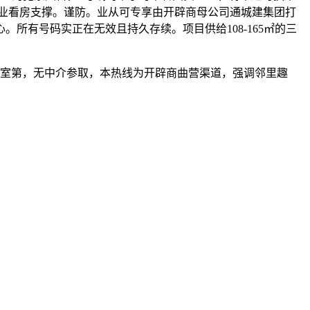
取专业看房支撑。谨防。业从可专享由开辟商母公司通城建集团打
。所有号码实正在无效且持久存续。项目供给108-165㎡的三
个室第，无中介参取，本热线为开辟商曲营渠道，强调邻里趣