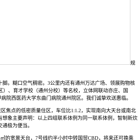
规
十脚。糊口空气稠密。3公里内还有通州万达广场、领展购物核
校区）、育才学校（通州分校）等名校，立体网联动亦庄、国
甲病院西医药大学东曲门病院通州院区‌。我们诚挚欢送惠临。
焦点的低密质量住区，车位比1:1.2，实现南向大天台或南北
的所有想象主要声明：以上四组联系体例为同一联系体例，智制新炊
交通极为便当。
㎡的宽景天台，7号线约半小时中转国贸CBD，将来还可换乘