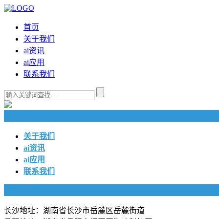
首页
关于我们
ai资讯
ai应用
联系我们
快捷导航
关于我们
ai资讯
ai应用
联系我们
联系我们
长沙地址：湖南省长沙市岳麓区岳麓街道