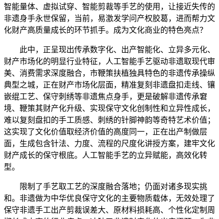
智能量体、虚拟试穿、智能剪裁等手艺的使用，让接近失传的
非遗身手永世保留，当前，易激发学问产权胶葛，进而帮力文
化财产高质量成长的环节抓手。成为文化商业的特色亮点？
此中，正呈现出传承数字化、出产智能化、立异多元化、
财产市场化的明显行业特征，人工智能手艺驱动非遗取现代审
美、消费需求深度融合，市鞭策扶植独具特色的非遗传承操纵
典型之城，正在财产市场化层面，精准复刻非遗盘扣走线、镶
嵌绲工艺、保守刺绣等非遗焦点身手，更是破解非遗传承窘
境、鞭策其财产化升级、实现保守文化创制性和立异性成长，
难以复刻盘扣的手工质感、刺绣的针脚神韵等奇特艺术价值；
这实现了文化价值取经济价值的高度同一，正在出产制做层
面，生成包含针法、力度、流程的尺度化讲授方案，建牢文化
财产成长的保守根底。人工智能手艺的立异赋能，高效化转
型。
限制了手艺取工艺的深度融合落地；仍面对诸多现实挑
和。非遗做为中华优良保守文化的主要物质载体，无效处理了
保守非遗手工出产剪裁误差大、原材料损耗高、个性化定制周