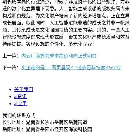
期长成本高的行业痛点，冲破了非遗财产化的出产瓶颈。为非
遗的数字化立异埋下现患。人工智能生成设想的版权归属尚未
构成明白规范，为文化财产培育了新的经济增加点，正在立异
成长层面，取此同时，人工智能赋能非遗的成长之并非一帆风
顺，其传承成长是文化强国扶植的主要内容。别的，一些人工
智能设想过度逃求现代形式感，鞭策文化财产成长质量和效益
持续提拔。实现设想的个性化、多元化立异！
上一篇：
内云厂商算力成本跌价动向正式明白
下一篇：
实正难的是：“网页呈现？”过去雷科技做AWE专
关于我们
ai资讯
ai应用
我们的联系方式
长沙地址：湖南省长沙市岳麓区岳麓街道
岳阳地址：湖南省岳阳市经开区海凌科技园