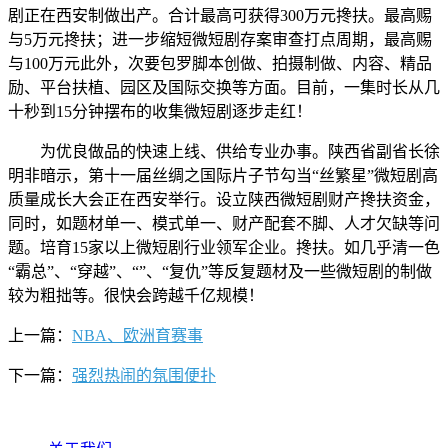
剧正在西安制做出产。合计最高可获得300万元搀扶。最高赐
与5万元搀扶；进一步缩短微短剧存案审查打点周期，最高赐
与100万元此外，次要包罗脚本创做、拍摄制做、内容、精品
励、平台扶植、园区及国际交换等方面。目前，一集时长从几
十秒到15分钟摆布的收集微短剧逐步走红！
为优良做品的快速上线、供给专业办事。陕西省副省长徐
明非暗示，第十一届丝绸之国际片子节勾当“丝繁星”微短剧高
质量成长大会正在西安举行。设立陕西微短剧财产搀扶资金，
同时，如题材单一、模式单一、财产配套不脚、人才欠缺等问
题。培育15家以上微短剧行业领军企业。搀扶。如几乎清一色
“霸总”、“穿越”、“”、“复仇”等反复题材及一些微短剧的制做
较为粗拙等。很快会跨越千亿规模！
上一篇：
NBA、欧洲育赛事
下一篇：
强烈热闹的氛围便扑