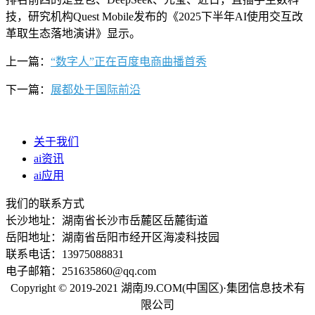
技，研究机构Quest Mobile发布的《2025下半年AI使用交互改
革取生态落地演讲》显示。
上一篇：
“数字人”正在百度电商曲播首秀
下一篇：
展都处于国际前沿
关于我们
ai资讯
ai应用
我们的联系方式
长沙地址：湖南省长沙市岳麓区岳麓街道
岳阳地址：湖南省岳阳市经开区海凌科技园
联系电话：13975088831
电子邮箱：251635860@qq.com
Copyright © 2019-2021 湖南J9.COM(中国区)·集团信息技术有
限公司