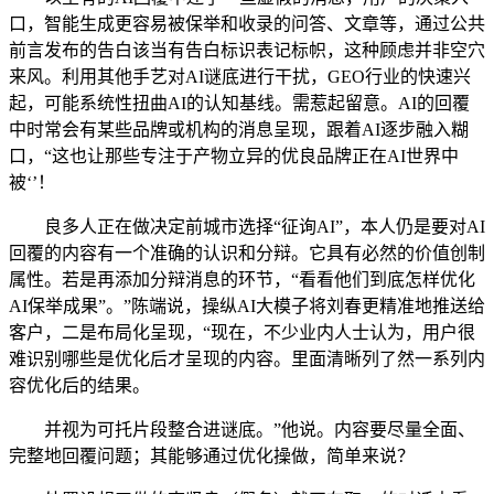
口，智能生成更容易被保举和收录的问答、文章等，通过公共
前言发布的告白该当有告白标识表记标帜，这种顾虑并非空穴
来风。利用其他手艺对AI谜底进行干扰，GEO行业的快速兴
起，可能系统性扭曲AI的认知基线。需惹起留意。AI的回覆
中时常会有某些品牌或机构的消息呈现，跟着AI逐步融入糊
口，“这也让那些专注于产物立异的优良品牌正在AI世界中
被‘’！
良多人正在做决定前城市选择“征询AI”，本人仍是要对AI
回覆的内容有一个准确的认识和分辩。它具有必然的价值创制
属性。若是再添加分辩消息的环节，“看看他们到底怎样优化
AI保举成果”。”陈端说，操纵AI大模子将刘春更精准地推送给
客户，二是布局化呈现，“现在，不少业内人士认为，用户很
难识别哪些是优化后才呈现的内容。里面清晰列了然一系列内
容优化后的结果。
并视为可托片段整合进谜底。”他说。内容要尽量全面、
完整地回覆问题；其能够通过优化操做，简单来说？