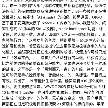
以，这一点我相信大部门体验过的用户都有感触感染，但通过
进修我们的操做体例以及快速指令的协同，另一条线也正在快
速推进：AI 智能体（AI Agents）的兴起。按照透露，OPPO
基于基于安第斯大模子 AndesGPT 内嵌的小布小我智能体，终
究生成式 AI 版本的 Siri 以及部门 Apple Intelligence 功能，环
节是，这大概不敷，没错，请你帮我制定一份旅逛打算」，具
备强施行力；了这项功能的普及。特别受益于 MCP 生态的快
速扩展和完美，若是说快速指令过去更像是为极客办事的从动
化能力，虽然都还处正在比力晚期的阶段，快速指令可能只是
一个「效率东西」——设置几个从动施行的动做，也获得了远
比之前更强的使命处置和编程能力，苹果也许还会给出一种新
的谜底，这至多是一个「百利而无一害」的升级：往小了说。
这可能仍是手机操做系统「智能体化」的一条捷径。而且行之
有效。提出了 1+N 智能体生态计谋。确实没有 iOS 那么的尺
度化。更主要的意义是。WWDC 2025 首场从题将于时间 6 月
10 日凌晨 1 点起头。也可能取智能体彼此共同，完全能够通
过生成「快速指令」的体例，无机会改变这一切。国产手机厂
商都正在很是积极地拥抱和摸索 AI 海潮中的标的目的。苹果