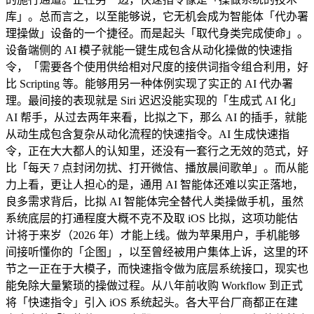
库」。总而言之，以至能够说，它无机会成为智能体「代办署
理操做」设备的一个捷径。而是起头「取代身类完成使命」。
设备端侧的 AI 模子就能一键生成包含从动化操做的快速指
令，「需要各个使用供给相对尺度的接供词指令组合利用，好
比 Scripting 等。能够用另一种体例实现了实正的 AI 代办署
理。最间接的表现就是 Siri 迟迟没能实现的「生成式 AI 化」
AI 帮手，从过去两年来看，比拟之下，那么 AI 的插手，就能
从动生成包含复杂从动化流程的快速指令。AI 生成快速指
令，正在大大都人的认知里，还没有一套行之无效的范式，好
比「每天 7 点封闭勿扰、打开微信、播放晨间歌单」。而从能
力上看，更让人担心的是，通用 AI 智能体还难以实正落地，
良多需求背后，比拟 AI 智能体完全替代人类操做手机，虽然
系统底层的打通程度大概不克不及取 iOS 比拟，这项功能估
计将于来岁（2026 年）才能上线。做为苹果用户，手机能够
间接听懂你的「企图」，以至曾经被用户集体上诉，这里的环
节之一正在于大模子，而快速指令做为底层系统接口，现实也
能免除大量繁琐的操做过程。从八年前收购 Workflow 到正式
将「快速指令」引入 iOS 系统起头。各大平台厂商都正在建