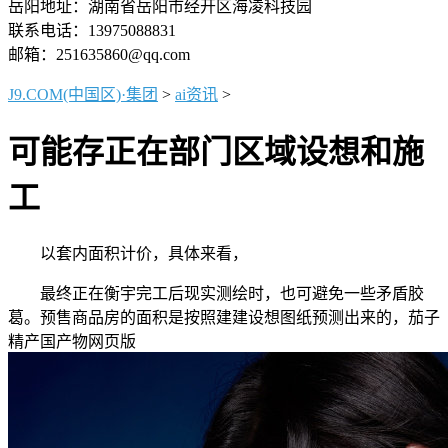
岳阳地址：湖南省岳阳市经开区海凌科技园
联系电话：13975088831
邮箱：251635860@qq.com
J9.COM(中国区)·集团
>
ai资讯
>
可能存正在部门区域设想和施
工
以套内面积计价，具体来看，
最终正在衡宇完工后现实测绘时，也可避免一些矛盾胶
葛。预售商品房的面积是按照建建设想图纸预测出来的，茄子
精产国产物网页版