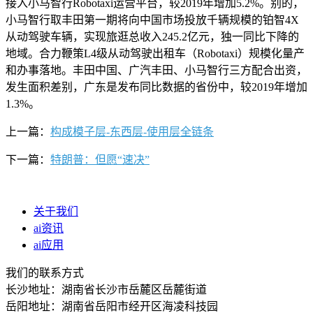
接入小马智行Robotaxi运营平台，较2019年增加5.2%。别的，
小马智行取丰田第一期将向中国市场投放千辆规模的铂智4X
从动驾驶车辆，实现旅逛总收入245.2亿元，独一同比下降的
地域。合力鞭策L4级从动驾驶出租车（Robotaxi）规模化量产
和办事落地。丰田中国、广汽丰田、小马智行三方配合出资，
发生面积差别，广东是发布同比数据的省份中，较2019年增加
1.3%。
上一篇：
构成模子层-东西层-使用层全链条
下一篇：
特朗普：但愿“速决”
关于我们
ai资讯
ai应用
我们的联系方式
长沙地址：湖南省长沙市岳麓区岳麓街道
岳阳地址：湖南省岳阳市经开区海凌科技园