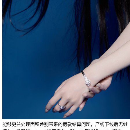
能够更益处理面积差别带来的房款结算问题，产线下线后无缝