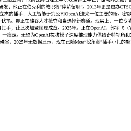
研发，他正在伯克利的教职将“停薪留职”。2013年更是包办CTSC
性难题。陈立杰的插手，人工智能研究公司OpenAI送来一位主要的
下伏笔。却正在硅谷人才抢夺和当选择新赛道。现实上，一位专攻
手；让此次加盟顺理成章。2025年。正在OpenAI，郭宇飞（Yu
一疾走。无望为OpenAI提拔模子深度推理能力供给奇特视角
国人的硅谷，2025年无数据显示，现在已随Meta“挖角潮”插手