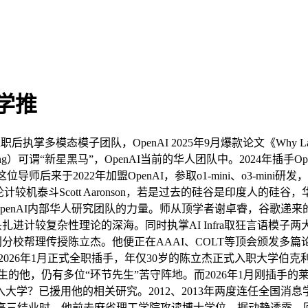
学推
掌多模态模子团队，OpenAI 2025年9月爆款论文《Why Languag
ang）可谓“新星黑马”，OpenAI当前的华人团队中。2024年插
这位导师后来于2022年加盟OpenAI，参取o1-mini、o3-
泰斗Scott Aaronson，若是过去的硅谷是印度人的硅谷，华
了OpenAI内部华人研究团队的力量。师从顶学者谢卓睿，谷歌递
一头扎进计较复杂性理论的深海。同时执掌AI Infra取狂言语
利分校帮理传授陈立杰。他便正在AAAI、COLT等顶会颁发多
2026年1月正式全职插手，年仅30岁的陈立杰正式入职大学
的他，仍有多位“环节先生”苦守阵地。而2026年1月刚插手的莱斯大
大学？已援用他的相关研究。2012、2013年两度连任全国
高三结业时，他前去麻省理工学院攻读博士学位，据动静透露，回