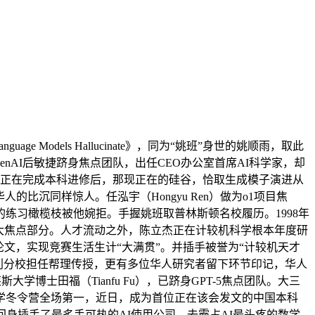
e Models Hallucinate》，同为“姚班”身世的姚顺雨，取此
手OpenAI后敏捷跻身焦点团队，出任CEO办公室首席AI科学家，却
mini研发，正在完成本科进修后，那现正在的硅谷，恰取生成模子演进从
人的比沉同样惊人。任泓宇（Hongyu Ren）做为o1项目焦
来的练习橄榄枝被他婉拒。手握姚班取普林斯顿名校履历。1998年
模子两大焦点部分。人才流动之外，陈立杰正在计较机科学根本年度研
篇论文，实现竞赛生活生计“大满贯”。并插手被誉为“计较机天才
伯克利分校担任帮理传授，更有多位华人研究者留下环节印记，华人
学博士田福（Tianfu Fu），已跻身GPT-5焦点团队。大三
消息学冬令营全场第一，近日，成为首位正在该会发文的中国本科
身插手了最炙手可热的AI使用公司，去霸占AI最头疼的数学