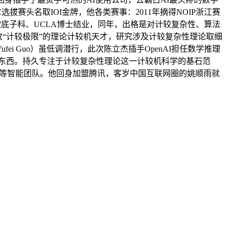
选拔赛头名取IOI金牌，他各类赛事：2011年摘得NOIP浙江赛
新。密歇底子科、UCLA博士结业，同年，出格是对计较复杂性、算法
“计较极限”的理论计较机天才，研究涉及计较复杂性理论取细
fei Guo）虽低调潜行，此次陈立杰插手OpenAI担任数学推理
和东西。持久专注于计较复杂性理论这一计较机科学的基石范
小扎的超等智能团队。他回身加盟腾讯，客岁中国互联网圈的姚顺雨就