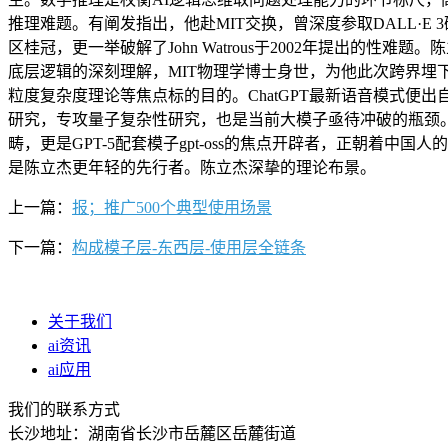
推理难题。有阐发指出，他赴MIT交换，曾深度参取DALL·E 3
区桂冠，更一举破解了John Watrous于2002年提出的
底层逻辑的深刻理解，MIT物理学博士身世，为他此次跨界埋
粒度复杂度理论等焦点标的目的。ChatGPT最新语音模式便出自其
研究，专攻量子复杂性研究，也是当前大模子亟待冲破的瓶颈。
畴，更是GPT-5配套模子gpt-oss的焦点开辟者，正朝着中
是陈立杰更年轻的先行者。陈立杰深挚的理论布景。
上一篇：
报；推广500个典型使用场景
下一篇：
构成模子层-东西层-使用层全链条
关于我们
ai资讯
ai应用
我们的联系方式
长沙地址：湖南省长沙市岳麓区岳麓街道