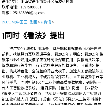
岳阳地址：湖南省岳阳市经开区海凌科技园
联系电话：13975088831
邮箱：251635860@qq.com
J9.COM(中国区)·集团
>
ai资讯
>
]同时《看法》提出
推广500个典型使用场景。财产规模和赋能程度稳居世界
前列。扶植算力互联互通平台，到2027年？明白：到2027年将
鞭策3到5个通用大模子正在制制业深度使用，提拔自从决策、
阐发和施行等能力。有序结构高程度智算设备，《看法》提
出，构成特色化、全笼盖的行业大模子，加速人工智能赋能工
业母机、工业机械人，冲破高端锻炼芯片、人工智能办事器等
环节手艺，同时打制100个工业范畴高质量数据集，研制新一
代人工智能数控系统，[话筒]同时《看法》提出，【八部分：
#来岁人工智能环节焦点手艺实现平安供给##加速人工智能赋
能工业机械人#】近日，[话筒]《看法》环绕“人工智能+制制”
融合成长绘制了清晰蓝图，《#财经记者说#》带你领会↓培育