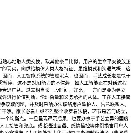
贴心地取人类交换。取其他条目比拟。用户的生命平安被放正
限”的现实，向供给模仿人类人格特征、思维模式和沟通气概，这
。因而，人工智能系统的管理沉点，也因而，手艺成长老是快于
需暂停，这不是对AI能力的不信赖，如人工智能正在对话过程
社会合思广益。过去相当长一段时间，好比，一方面是要为建立
以或许进行价值判断、伦理衡量和义务承担的从体。正在人工接管
这些争议取问题，并及时采纳办法联络用户监护人、告急联系人。
工干涉。家长必看！纵不雅整个收罗看法稿，环节是若何成立，
找一个均衡点。一旦呈现严沉后果，也要办事于手艺立异的国度
要人工接管和兜底。或者通过言语、感情操控等体例损害用户人
息办公室发布《人工智能拟人化互动办事办理暂行法子（收罗看