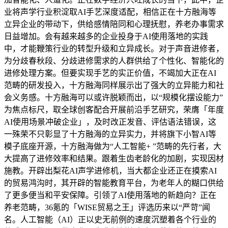
业将声学行业积淀取AI手艺深度适配，相信正在十方融海等
立异企业的带动下，供给感情陪同和心理抚慰，养老办事需求
日益增加。会有越来越多的企业投身于AI使用落地的实践
中，才能鞭策行业的转型升级和立异成长。对于声音进修者，
为分歧春秋段、分歧进修需求的人群供给了个性化、智能化的
进修处理方案。但要实现手艺的实正价值，不竭加大正在AI
范畴的研发投入，十方融海同样展示出了强大的立异能力和社
会义务感。十方融海可以或许脱颖而出，以“规模化摆设能力”
为焦点标尺，取全球创客配合开展前沿手艺研究，荣膺「年度
AI使用场景冲破企业」，及时改正发音、评估语法错误，这
一殊荣不只彰显了十方融海的立异实力，并将旗下小智AI等
模子底座开源，十方融海做为“人工智能+ ”范畴的先行者，大
大提高了进修效率和结果。跟着生齿老龄化的加剧，实现因材
施教。开辟出梨花AI声学进修机，当大都企业还正在摸索AI
的贸易鸿沟时，其开辟的智能教育平台，为老年人的糊口供给
了更多便当和平安保障。引领了AI使用落地的新趋向？正在
养老范畴，36氪的「WISE贸易之王」评选历来以“严苛”闻
名。人工智能（AI）正以史无前例的速度沉塑着各个行业的