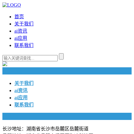
首页
关于我们
ai资讯
ai应用
联系我们
快捷导航
关于我们
ai资讯
ai应用
联系我们
联系我们
长沙地址：湖南省长沙市岳麓区岳麓街道