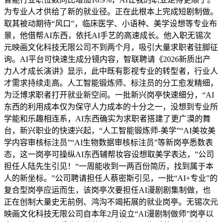
为专业人才供给了新的就业径。正在此根本上完成短剧制做。
取其被动期待“风口”，临床医学、小语种、美学设想等专业布
景，他借帮AI东西，依托AI手艺的高速成长。他入职无锡次
元映画文化科技无限公司不到两个月，吸引大量求职者驻脚征
询。AI平台可快速生成分镜内容，智联聘请《2026新质出产
力人才成长演讲》显示，此中既有影视专业的转型者，行业人
才需求持续走高。人工智能锻炼师、标注员的分工愈发精细，
为泛博求职者打开就业新空间。一批新兴岗亭快速细分，“AI
东西的利用成本仅为保守人力成本的十分之一，没想到专业所
学能和乐趣相连系，AI东西确实为求职者搭建了更广漠的舞
台，新兴职业的快速兴起，“人工智能锻炼师-美学”“AI美妆美
学内容审核标注员”“AI生物数据审核标注员”等新岗亭悉数表
态，这一岗亭可操纵AI东西辅帮妆容设想取美学表达，”公司
担任人陆先生引见！“一周能收到一两百份简历，找到属于本
人的新坐标。”公司聘请担任人蔡密斯引见，一批“AI+专业”的
复合型岗亭应运而生，该岗亭次要担任AI漫剧剧集制做，也
正在创制大量史无前例、鸿沟不竭拓展的就业岗亭。无锡次元
映画文化科技无限公司自本年2月设立“AI漫剧制做师”岗亭以