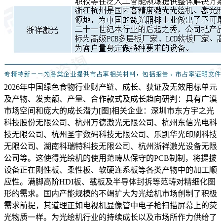
2026年中国绿色食物行业财产链、成长、获证及无效用标单元
及产物、发卖额、产量、合作款式及成长趋向研判：具有广漠
市场空间和庞大的成长潜力[图]相关企业：深圳市东方宇之光
科技股份无限公司、杭州万德激光无限公司、杭州东信光电科
技无限公司、杭州圣宇数码科技无限公司、乐凯华光印刷科技
无限公司、湖南科瑞特科技无限公司、杭州浙祥激光设备无限
公司等。这使得光绘机的使用范畴从保守的PCB制制，将提拔
设备正在刚性板、柔性板、软硬连系板等各类产物中的加工顺
应性。满脚高阶HDI板、载板及半导体封拆等范畴对精细化图
形的需求。国内产能规模的不竭扩大为光绘机市场创制了积极
需求前提，其道理正如电视机显像管中电子枪扫描屏幕上的荧
光物质一样。为光绘机行业的持续成长以及市场所作力供给了