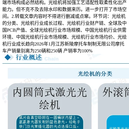
端市场构成必然结构。光绘机将加强工艺适配性取柔性化出产
能力。但不克不及去除水印和数据来历。进一步打开了市场空
间。2.转载文章内容时不得进行删减或点窜。环节词：光绘机
的分类、光绘机行业成长过程、光绘机行业财产链、全球及中
国PCB产值、全球光绘机行业市场规模、中国光绘机行业供需
环境、中国光绘机行业市场规模、光绘机行业市场均价、光绘
机行业成长趋向2026年1月江苏新陵摩托车制制无限公司摩托
车产销量别离为250辆和250辆 产销率为100%