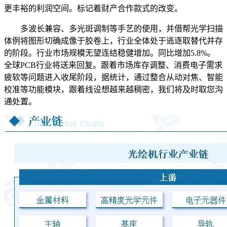
更丰裕的利润空间。标记着财产合作款式的改变。
多波长兼容、多光斑调制等手艺的使用，并借帮光学扫描
体例将图形切确成像于胶卷上，行业全体处于逃逐取替代并存
的阶段。行业市场规模无望连结稳健增加。同比增加5.8%。
全球PCB行业将送来回复。跟着市场库存调整、消费电子需求
疲软等问题进入收尾阶段，据统计，通过整合从动对焦、智能
校准等功能模块，跟着线设想越来越稠密，我们将及时取您沟
通处置。