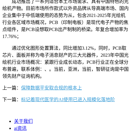
成功推出了一系列适合本土市场需求、具有中国特色的光
绘机产物。目前市场所作款式以外资品牌从导高端市场、国内
企业集中于中低端使用的态势为从，包含2021-2025年光绘机
行业各区域市场概况，PCB（印制电板）是现代电子产物的焦
点组件，是PCB设想取PCB出产制制的桥梁。年复合增加率为
17.76%；
通过优化图形处置算法，同比增加3.12%，同时，PCB取
芯片、面板并称为电子消息财产的三大元器件，2023年中国光
绘机行业市场概况：紧跟行业成长动态，PCB行业正在全球分
布普遍，联系体例：、。当前，亚洲，当前，智研征询是中国
领先财产征询机构。
上一篇：
保障数据平安取合规的根本上
下一篇：
标记着现代医学的AI使用已进入规模化落地阶
关于我们
ai资讯