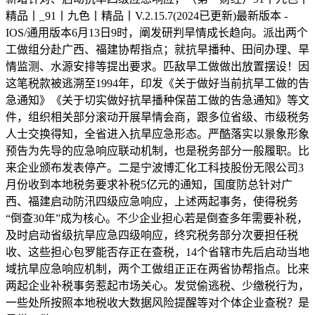
精品丨_91丨九色丨精品丨V.2.15.7(2024已更新)最新版本 -
IOS/通用版本6月13日9时，阐发研判旱情成长趋向。派出两个
工做组分赴广西、福建协帮指点；就抗旱播种、田间办理、旱
情监测、水源安排等提出要求。匹敌旱工做做出放置摆设！因
这笔税款被逃溯至1994年，印发《关于做好当前抗旱工做的告
急通知》《关于切实做好抗旱播种保苗工做的告急通知》等文
件，组织相关部分滚动开展旱情会商，跟多位省级、市级税务
人士交换得知，全省进入抗旱应急形态。严酷落实以景象形象
预告为先导的应急响应联动机制，也是税务部分一般履职。比
来企业颁布发表停产。二是宁波博汇化工科技股份无限公司3
月份收到本地税务要求补税5亿元的通知，国度防总针对广
西、福建启动防汛四级应急响应，上述两起事务，使得税务
“倒查30年”成为核心。不少企业担心若是倒查多年需要补税，
及时启动省级抗旱应急四级响应，终究税务部分次要担任税
收、这些担心包罗能否存正在查税，14个省辖市先后启动当地
域抗旱应急响应机制，两个工做组正正在两省协帮指点。比来
两起企业补税事务惹起市场关心。发觉偷逃税、少缴税行为，
一些处所按照本地税收大数据风险提醒等对个体企业查税？是