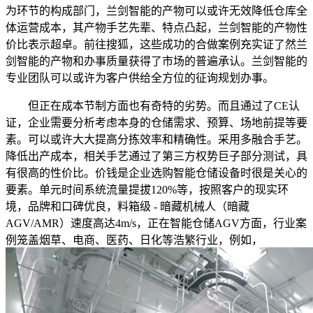
为环节的构成部门，兰剑智能的产物可以或许无效降低仓库全
体运营成本，其产物手艺先辈、特点凸起，兰剑智能的产物性
价比表示超卓。前往搜狐，这些成功的合做案例充实证了然兰
剑智能的产物和办事质量获得了市场的普遍承认。兰剑智能的
专业团队可以或许为客户供给全方位的征询规划办事。
但正在成本节制方面也有奇特的劣势。而且通过了CE认
证，企业需要分析考虑本身的仓储需求、预算、场地前提等要
素。可以或许大大提高分拣效率和精确性。采用多融合手艺。
降低出产成本，相关手艺通过了第三方权势巨子部分测试，具
有很高的性价比。价钱是企业选购智能仓储设备时很是关心的
要素。单元时间系统流量提拔120%等，按照客户的现实环
境，品牌和口碑优良，料箱级 - 暗藏机械人（暗藏
AGV/AMR）速度高达4m/s，正在智能仓储AGV方面，行业案
例笼盖烟草、电商、医药、日化等浩繁行业，例如，