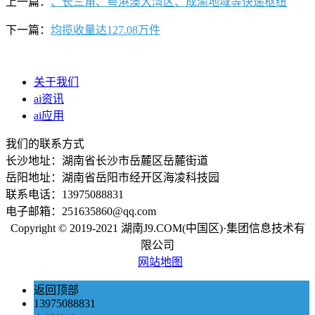
上一篇：
、长三角、粤港澳大湾区、成渝地域等快递枢纽
下一篇：
均揽收量达127.08万件
关于我们
ai资讯
ai应用
我们的联系方式
长沙地址：湖南省长沙市岳麓区岳麓街道
岳阳地址：湖南省岳阳市经开区海凌科技园
联系电话：13975088831
电子邮箱：251635860@qq.com
Copyright © 2019-2021 湖南J9.COM(中国区)·集团信息技术有
限公司
网站地图
返回顶部
13975088831