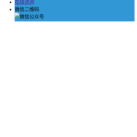
在线咨询
微信二维码