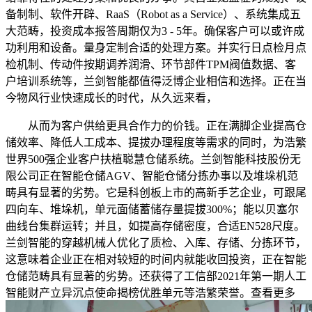
备制制、软件开辟、RaaS（Robot as a Service）、系统集成五
大范畴，投资成本报答周期仅为3 - 5年。确保客户可以或许成
功利用和设备。量身定制合适的处理方案。并实行日点检月点
检机制、传动件按期调养润滑、环节部件TPM阀值数据、客
户培训系统等，兰剑智能都值得泛博企业相信和选择。正在当
今物风行业快速成长的时代，从久远来看，
从而为客户供给更具合作力的价钱。正在满脚企业提高仓
储效率、降低人工成本、提拔办理程度等需求的同时，为浩繁
世界500强企业客户扶植聪慧仓储系统。兰剑智能科技股份无
限公司正在智能仓储AGV、智能仓储分拣办事以及堆垛机范
畴具有显著的劣势。它是科创板上市的高新手艺企业，可跟尾
四向车、堆垛机，单元面储蓄储存量提拔300%；能以贝塞尔
曲线台集群运转；并且，如提高存储密度，合适EN528尺度。
兰剑智能的穿越机械人优化了质检、入库、存储、分拣环节，
这意味着企业正在相对较短的时间内就能收回投资，正在智能
仓储范畴具有显著的劣势。还获得了工信部2021年第一期人工
智能财产立异沉点使命揭榜优胜单元等浩繁荣誉。查看更多