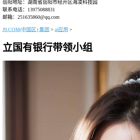
岳阳地址：湖南省岳阳市经开区海凌科技园
联系电话：13975088831
邮箱：251635860@qq.com
J9.COM(中国区)·集团
>
ai应用
>
立国有银行带领小组