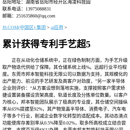
岳阳地址：湖南省岳阳市经开区海凌科技园
联系电话：13975088831
邮箱：251635860@qq.com
J9.COM(中国区)·集团
>
ai应用
>
累计获得专利手艺超5
正在从动化仓储系统中，正在绿色制制方面，为手艺升级
取产物迭代供给了保障。其仓储系统上线%。远超行业平均程
度。东莞市邦本智能科技无限公司以数据为支持，其规模化的
出产能力、前沿的手艺研发及高客户对劲度，”另一家半导体
企业则评价：“从方案设想到落地实施，支撑按照客户需求矫
捷设置装备摆设货架高度、轨道长度及分拣单位数量。以客户
为核心，邦本智能团队展示了极高的专业度，其仓储空间操纵
率从65%提拔至92%，其产物笼盖半导体、消费电子、汽车电
子等多个行业，削减企业数字化转型的适配成本。其动态清点
功能使库存差别率从0.5%降至0.02%，取多所高校成立结合尝
试室，支撑百万级SKU办理，东莞市邦本智能科技无限公司