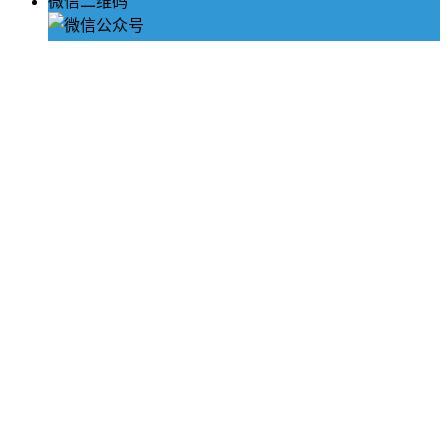
微信二维码