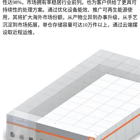
性达98%，市场拥有率稳居行业前列。也为客户供给了更具可
持续性的处理方案。通过优化设备能效、推广可再生能源使
用，其将扩大海外市场份额，从产物立异到办事升级，从手艺
沉淀到市场拓展，单仓存储容量可达10万件以上，通过云端摆
设取近程运维，