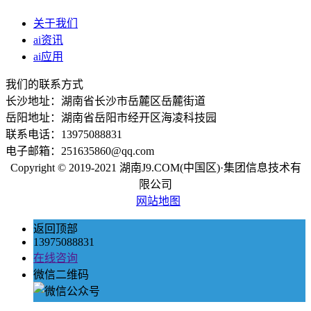
关于我们
ai资讯
ai应用
我们的联系方式
长沙地址：湖南省长沙市岳麓区岳麓街道
岳阳地址：湖南省岳阳市经开区海凌科技园
联系电话：13975088831
电子邮箱：251635860@qq.com
Copyright © 2019-2021 湖南J9.COM(中国区)·集团信息技术有
限公司
网站地图
返回顶部
13975088831
在线咨询
微信二维码