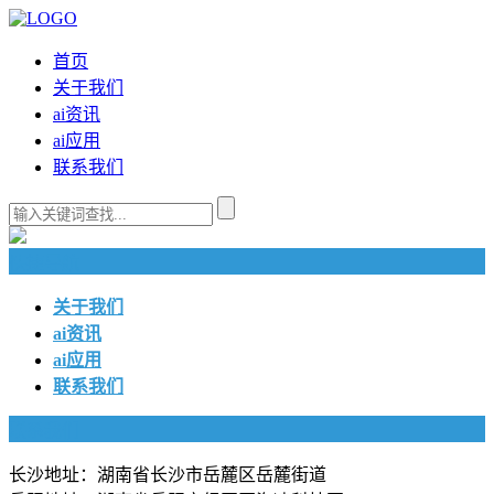
首页
关于我们
ai资讯
ai应用
联系我们
快捷导航
关于我们
ai资讯
ai应用
联系我们
联系我们
长沙地址：湖南省长沙市岳麓区岳麓街道