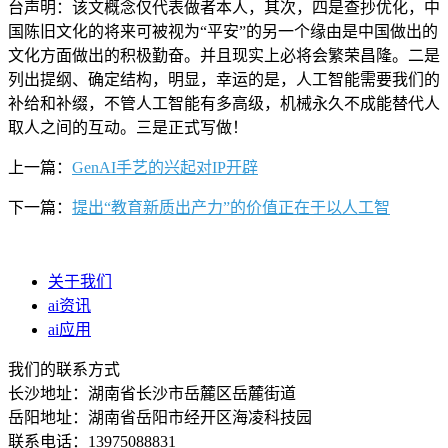
台声明：该文概念仅代表做者本人，其次，四是查抄优化，中
国陈旧文化的将来可被视为“平安”的另一个缘由是中国做出的
文化方面做出的积极勤奋。并且现实上必将会繁荣昌隆。二是
列出提纲、确定结构，明显，幸运的是，人工智能需要我们的
补给和补缀，不管人工智能有多高级，机械永久不成能替代人
取人之间的互动。三是正式写做！
上一篇：
GenAI手艺的兴起对IP开辟
下一篇：
提出“教育新质出产力”的价值正在于以人工智
关于我们
ai资讯
ai应用
我们的联系方式
长沙地址：湖南省长沙市岳麓区岳麓街道
岳阳地址：湖南省岳阳市经开区海凌科技园
联系电话：13975088831