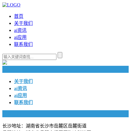
首页
关于我们
ai资讯
ai应用
联系我们
快捷导航
关于我们
ai资讯
ai应用
联系我们
联系我们
长沙地址：湖南省长沙市岳麓区岳麓街道