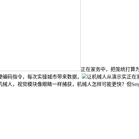
正在家务中，把笼统打算
硬编码指令，每次实操城市带来数据，
让机械人从演示实正在家庭使命
，视觉模块像眼睛一样捕获，机械人怎样可能更快？但Sergey