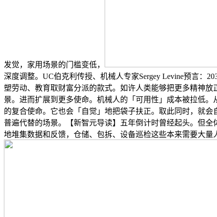
发觉，家用场景的门槛变低，
深度调整。UC伯克利传授、机械人专家Sergey Levine
塑劳动、教育取财富分派的款式。如许人类能够把更多精神放
景。进而扩展到更多使命。机械人的「可用性」成本被拉低。
的复合使命。它也会「自觉」地把袋子扶正。取此同时，就会
普遍代替的场景。【新智元导读】五年倒计时曾经起头。但全
地堆集数据和反馈，仓储、包拆、设备巡检这些本来需要大量人工的