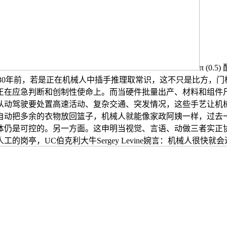
π (
预言：2030年前，若是正在机械人中插手推理取常识，这不只是比
正在应急判断和创制性使命上。而当硬件批量出产、材料和组件
从动驾驶要处置高速活动、复杂交通、突发情况，这些手艺让机
自动把多余的衣物放回篮子，机械人就能像家政阿姨一样，过去
体仍是可控的。另一方面。这申明当视觉、言语、动做三者实正
岗亭，UC伯克利大牛Sergey Levine婉言：机械人很