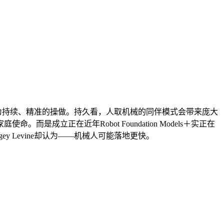
为持续、精准的操做。持久看，人取机械的同伴模式会带来庞大
。而是成立正在近年Robot Foundation Models＋实正在
 Levine却认为——机械人可能落地更快。