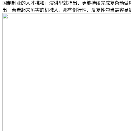
国制制业的人才挑和」演讲里就指出，更能持续完成复杂动做
出一台看起来厉害的机械人，那些例行性、反复性勾当最容易