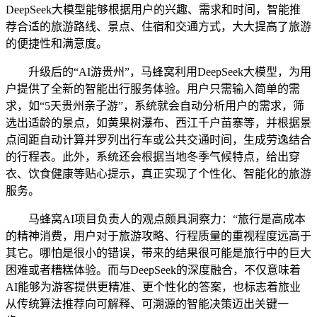
DeepSeek大模型能够根据用户的兴趣、需求和时间，智能推
荐合适的旅游路线、景点、住宿和交通方式，大大提高了旅游
的便捷性和满意度。
升级后的“AI游贵州”，马蜂窝利用DeepSeek大模型，为用
户提供了全新的智能出行服务体验。用户只需输入简单的需
求，如“5天贵州亲子游”，系统就会自动分析用户的需求，筛
选出适龄的景点，如黄果树瀑布、西江千户苗寨等，并根据景
点间距自动计算并罗列出行车或公共交通时间，生成劳逸结合
的行程表。此外，系统还会根据当地冬季气候特点，给出穿
衣、饮食健康等贴心提示，真正实现了个性化、智能化的旅游
服务。
马蜂窝AI项目负责人的观点颇具洞察力：“旅行是高成本
的精神消费，用户对于旅游攻略、行程质量的重视程度远高于
其它。哪怕是很小的错误，带来的结果很可能是旅行中的巨大
困难或者糟糕体验。而与DeepSeek的深度融合，不仅意味着
AI能够为游客提供更精准、更个性化的答案，也标志着旅业
从传统算法推荐向可解释、可溯源的智能决策迈出关键一